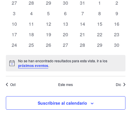
de
y
de
0
0
0
0
0
0
0
27
28
29
30
31
1
2
Eventos
vistas
Even
eventos
eventos
eventos
eventos
eventos
eventos
evento
0
0
0
0
0
0
0
3
4
5
6
7
8
9
de
eventos
eventos
eventos
eventos
eventos
eventos
evento
Eventos
0
0
0
0
0
0
0
10
11
12
13
14
15
16
eventos
eventos
eventos
eventos
eventos
eventos
eventos
0
0
0
0
0
0
0
17
18
19
20
21
22
23
eventos
eventos
eventos
eventos
eventos
eventos
eventos
0
0
0
0
0
0
0
24
25
26
27
28
29
30
eventos
eventos
eventos
eventos
eventos
eventos
eventos
No se han encontrado resultados para esta vista. Ir a los
Aviso
próximos eventos
.
Oct
Este mes
Dic
Suscribirse al calendario