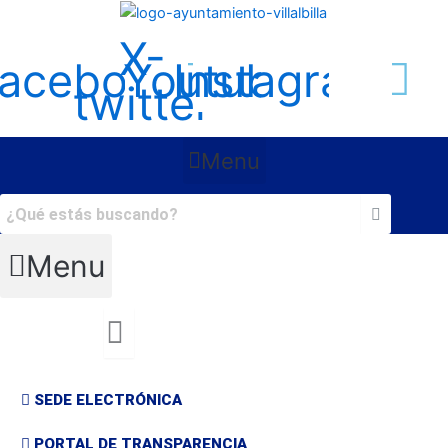
Ir
al
X-
contenido
acebook
Youtube
Instagram
twitter
Menu
Menu
SEDE ELECTRÓNICA
PORTAL DE TRANSPARENCIA