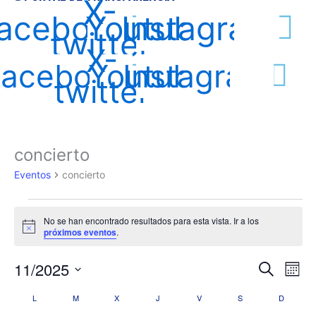
X-
acebook
Youtube
Instagram
twitter
X-
Facebook
Youtube
Instagram
twitter
LUNES
MARTES
MIÉRCOLES
JUEVES
VIERNES
SÁBADO
DOMIN
concierto
Eventos
Eventos
concierto
No se han encontrado resultados para esta vista. Ir a los
Aviso
próximos eventos
.
11/2025
Navegación
Nave
Buscar
Mes
de
de
Selecciona
L
M
X
J
V
S
D
Calendario
búsqueda
vista
la
fecha.