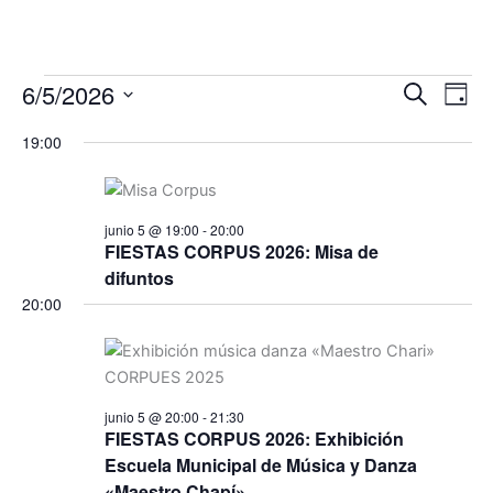
twitter
6/5/2026
Eventos
Navegación
Nave
Buscar
Día
en
de
de
Selecciona
junio
19:00
búsqueda
vista
la
fecha.
5,
y
de
2026
vistas
Even
de
junio 5 @ 19:00
-
20:00
Eventos
FIESTAS CORPUS 2026: Misa de
difuntos
20:00
junio 5 @ 20:00
-
21:30
FIESTAS CORPUS 2026: Exhibición
Escuela Municipal de Música y Danza
«Maestro Chapí»