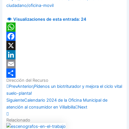
ciudadano/oficina-movil
Visualizaciones de esta entrada:
24
WhatsApp
Facebook
X
LinkedIn
Email
Dirección del Recurso
Compartir
Prev
Anterior
¡Pídenos un biotriturador y mejora el ciclo vital
suelo-planta!
Siguiente
Calendario 2024 de la Oficina Municipal de
atención al consumidor en Villalbilla
Next
Relacionado