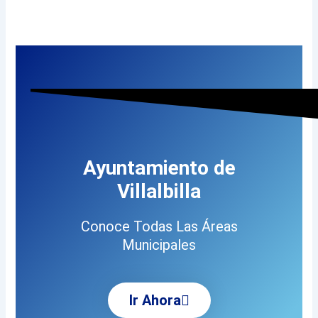
Ayuntamiento de
Villalbilla
Conoce Todas Las Áreas
Municipales
Ir Ahora