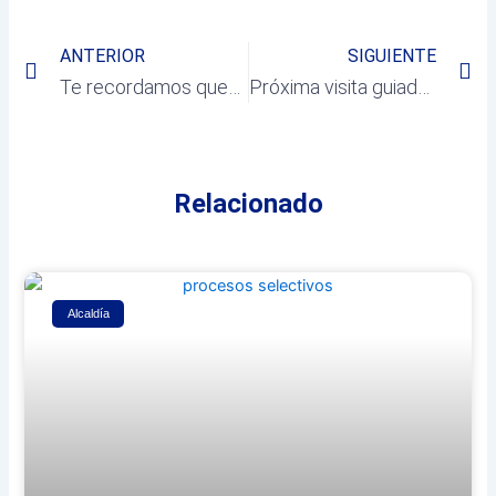
Prev
Ne
ANTERIOR
SIGUIENTE
Te recordamos que…
Próxima visita guiada a «Primitiva Complutum»
Relacionado
Alcaldía