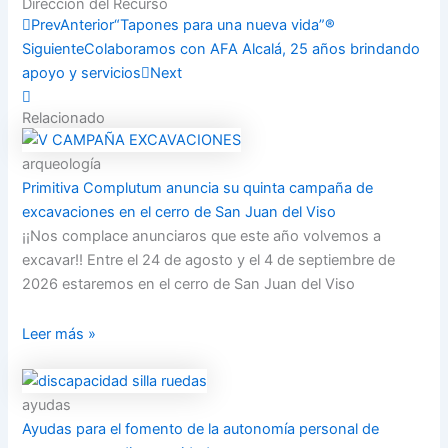
Dirección del Recurso
Compartir
Prev
Anterior
“Tapones para una nueva vida”®
Siguiente
Colaboramos con AFA Alcalá, 25 años brindando
apoyo y servicios
Next
Relacionado
arqueología
Primitiva Complutum anuncia su quinta campaña de
excavaciones en el cerro de San Juan del Viso
¡¡Nos complace anunciaros que este año volvemos a
excavar!! Entre el 24 de agosto y el 4 de septiembre de
2026 estaremos en el cerro de San Juan del Viso
Leer más »
ayudas
Ayudas para el fomento de la autonomía personal de