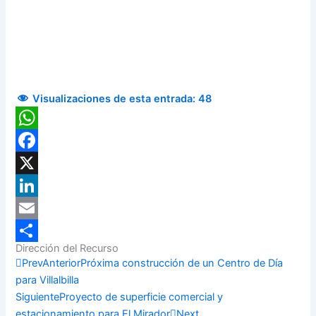
Visualizaciones de esta entrada:
48
WhatsApp
Facebook
X
LinkedIn
Email
Dirección del Recurso
Compartir
Prev
Anterior
Próxima construcción de un Centro de Día
para Villalbilla
Siguiente
Proyecto de superficie comercial y
estacionamiento para El Mirador
Next