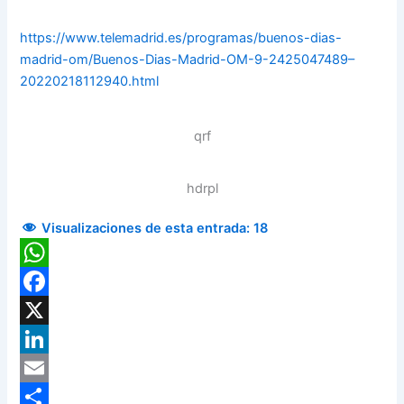
https://www.telemadrid.es/programas/buenos-dias-
madrid-om/Buenos-Dias-Madrid-OM-9-2425047489–
20220218112940.html
qrf
hdrpl
Visualizaciones de esta entrada:
18
WhatsApp
Facebook
X
LinkedIn
Email