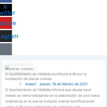
X-
witter
utube
tagram
El Ayuntamiento de Villalbilla bonificará el IBI por la
instalación de placas solares
Areas
jueves, 18 de febrero de 2021
El Ayuntamiento de Villalbilla informa que desde hace
meses se viene trabajando en la elaboración de una nueva
ordenanza en la que se incluyen nuevas bonificaciones
sobre el IBI por la instalación de sistemas para