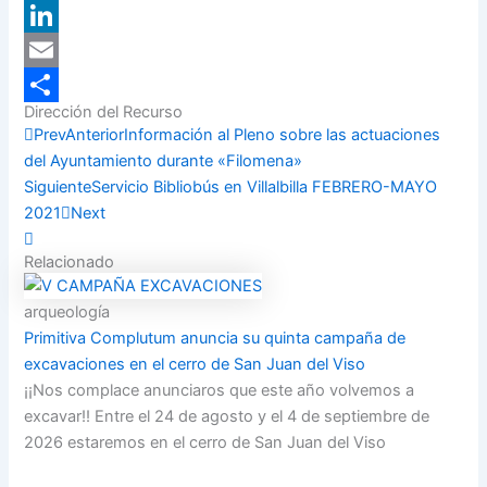
X
LinkedIn
Email
Dirección del Recurso
Compartir
Prev
Anterior
Información al Pleno sobre las actuaciones
del Ayuntamiento durante «Filomena»
Siguiente
Servicio Bibliobús en Villalbilla FEBRERO-MAYO
2021
Next
Relacionado
arqueología
Primitiva Complutum anuncia su quinta campaña de
excavaciones en el cerro de San Juan del Viso
¡¡Nos complace anunciaros que este año volvemos a
excavar!! Entre el 24 de agosto y el 4 de septiembre de
2026 estaremos en el cerro de San Juan del Viso