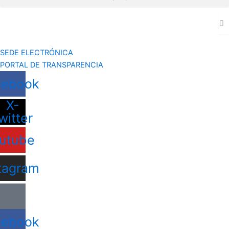
SEDE ELECTRÓNICA
PORTAL DE TRANSPARENCIA
cebook
X-
witter
utube
tagram
cebook