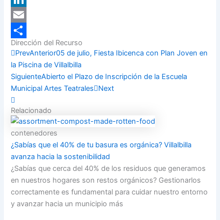
LinkedIn
Email
Dirección del Recurso
Compartir
Prev
Anterior
05 de julio, Fiesta Ibicenca con Plan Joven en
la Piscina de Villalbilla
Siguiente
Abierto el Plazo de Inscripción de la Escuela
Municipal Artes Teatrales
Next
Relacionado
contenedores
¿Sabías que el 40% de tu basura es orgánica? Villalbilla
avanza hacia la sostenibilidad
¿Sabías que cerca del 40% de los residuos que generamos
en nuestros hogares son restos orgánicos? Gestionarlos
correctamente es fundamental para cuidar nuestro entorno
y avanzar hacia un municipio más