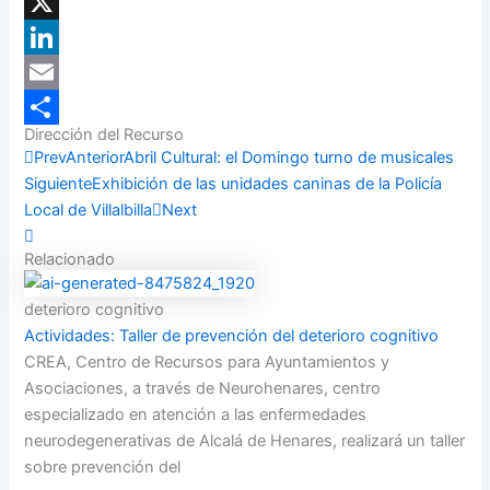
Facebook
X
LinkedIn
Email
Dirección del Recurso
Compartir
Prev
Anterior
Abril Cultural: el Domingo turno de musicales
Siguiente
Exhibición de las unidades caninas de la Policía
Local de Villalbilla
Next
Relacionado
deterioro cognitivo
Actividades: Taller de prevención del deterioro cognitivo
CREA, Centro de Recursos para Ayuntamientos y
Asociaciones, a través de Neurohenares, centro
especializado en atención a las enfermedades
neurodegenerativas de Alcalá de Henares, realizará un taller
sobre prevención del