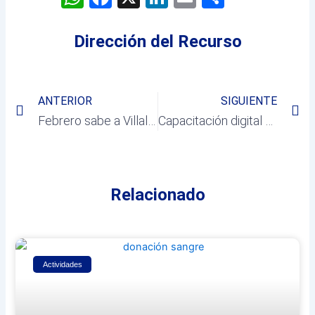
Dirección del Recurso
Prev
Ne
ANTERIOR
SIGUIENTE
Febrero sabe a Villaltapa
Capacitación digital para mejorar la empleabilidad y el emprendimiento femenino
Relacionado
Actividades