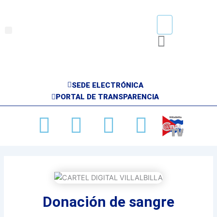
Ir
al
contenido
Menu
SEDE ELECTRÓNICA
PORTAL DE TRANSPARENCIA
Facebook
X-
Youtube
Instag
twitter
Donación de sangre