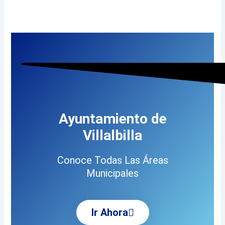
Ayuntamiento de
Villalbilla
Conoce Todas Las Áreas
Municipales
Ir Ahora