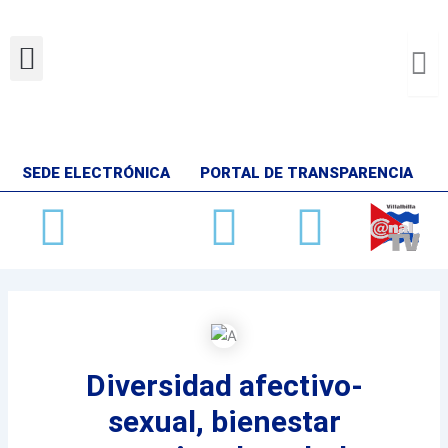
Ir
al
Menu
contenido
SEDE ELECTRÓNICA
PORTAL DE TRANSPARENCIA
Facebook
X-
Youtube
Insta
twitter
Diversidad afectivo-
sexual, bienestar