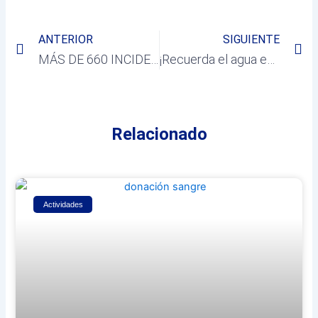
Prev
Ne
ANTERIOR
SIGUIENTE
MÁS DE 660 INCIDENCIAS SOLUCIONADAS A TRAVÉS DEL SERVICIO LÍNEA VERDE
¡Recuerda el agua es un bien muy valioso, cuídalo!
Relacionado
Actividades