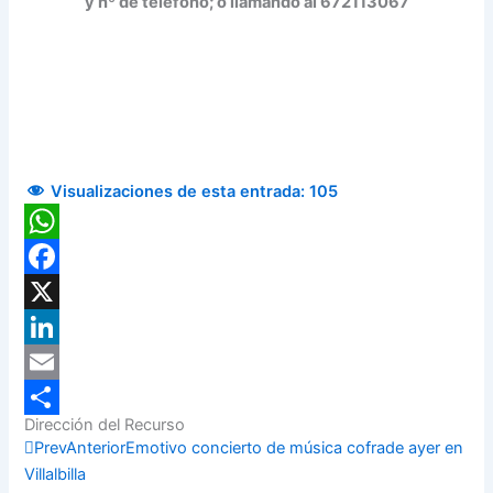
y nº de teléfono; o llamando al 672113067
Visualizaciones de esta entrada:
105
WhatsApp
Facebook
X
LinkedIn
Email
Dirección del Recurso
Compartir
Prev
Anterior
Emotivo concierto de música cofrade ayer en
Villalbilla