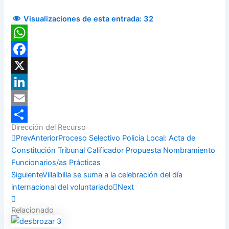
Visualizaciones de esta entrada:
32
WhatsApp
Facebook
X
LinkedIn
Email
Dirección del Recurso
Compartir
Prev
Anterior
Proceso Selectivo Policía Local: Acta de
Constitución Tribunal Calificador Propuesta Nombramiento
Funcionarios/as Prácticas
Siguiente
Villalbilla se suma a la celebración del día
internacional del voluntariado
Next
Relacionado