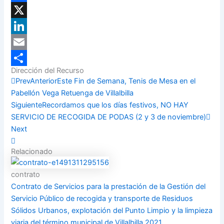
Facebook
X
LinkedIn
Email
Dirección del Recurso
Compartir
Prev
Anterior
Este Fin de Semana, Tenis de Mesa en el
Pabellón Vega Retuenga de Villalbilla
Siguiente
Recordamos que los días festivos, NO HAY
SERVICIO DE RECOGIDA DE PODAS (2 y 3 de noviembre)
Next
Relacionado
contrato
Contrato de Servicios para la prestación de la Gestión del
Servicio Público de recogida y transporte de Residuos
Sólidos Urbanos, explotación del Punto Limpio y la limpieza
viaria del término municipal de Villalbilla 2021