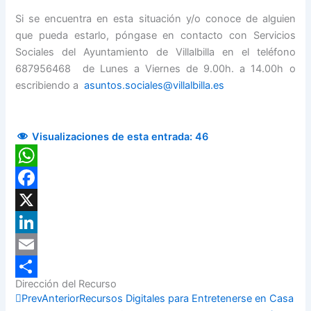
Si se encuentra en esta situación y/o conoce de alguien
que pueda estarlo, póngase en contacto con Servicios
Sociales del Ayuntamiento de Villalbilla en el teléfono
687956468 de Lunes a Viernes de 9.00h. a 14.00h o
escribiendo a
asuntos.sociales@villalbilla.es
Visualizaciones de esta entrada:
46
WhatsApp
Facebook
X
LinkedIn
Email
Dirección del Recurso
Compartir
Prev
Anterior
Recursos Digitales para Entretenerse en Casa