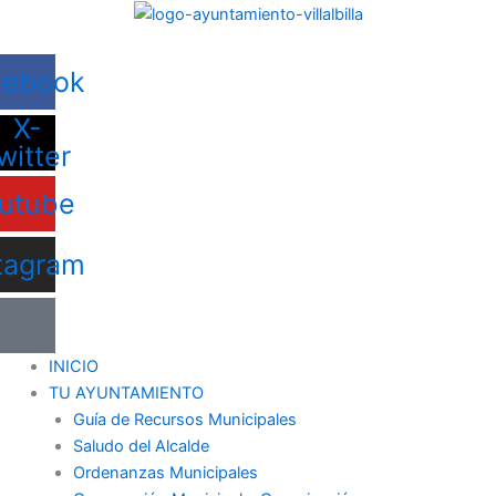
Ir
al
contenido
cebook
X-
witter
utube
tagram
INICIO
TU AYUNTAMIENTO
Guía de Recursos Municipales
Saludo del Alcalde
Ordenanzas Municipales