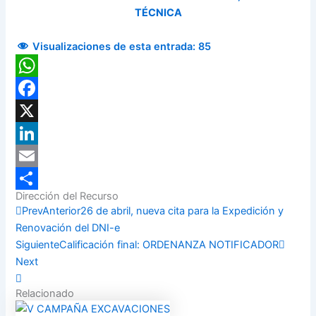
TÉCNICA
Visualizaciones de esta entrada:
85
WhatsApp
Facebook
X
LinkedIn
Email
Dirección del Recurso
Compartir
Prev
Anterior
26 de abril, nueva cita para la Expedición y
Renovación del DNI-e
Siguiente
Calificación final: ORDENANZA NOTIFICADOR
Next
Relacionado