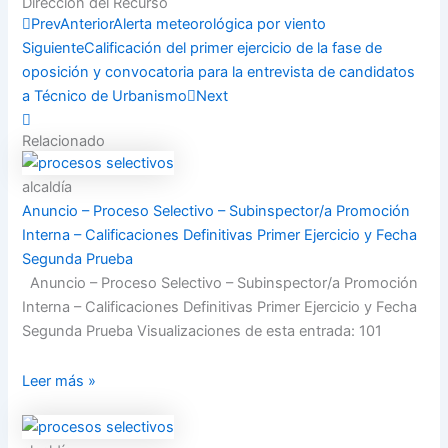
Dirección del Recurso
Compartir
Prev
Anterior
Alerta meteorológica por viento
Siguiente
Calificación del primer ejercicio de la fase de
oposición y convocatoria para la entrevista de candidatos
a Técnico de Urbanismo
Next
Relacionado
alcaldía
Anuncio – Proceso Selectivo – Subinspector/a Promoción
Interna – Calificaciones Definitivas Primer Ejercicio y Fecha
Segunda Prueba
Anuncio – Proceso Selectivo – Subinspector/a Promoción
Interna – Calificaciones Definitivas Primer Ejercicio y Fecha
Segunda Prueba Visualizaciones de esta entrada: 101
Leer más »