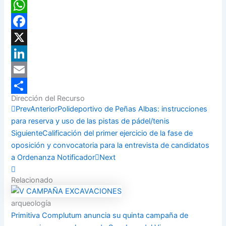
WhatsApp
Facebook
X
LinkedIn
Email
Dirección del Recurso
Compartir
Prev
Anterior
Polideportivo de Peñas Albas: instrucciones
para reserva y uso de las pistas de pádel/tenis
Siguiente
Calificación del primer ejercicio de la fase de
oposición y convocatoria para la entrevista de candidatos
a Ordenanza Notificador
Next
Relacionado
arqueología
Primitiva Complutum anuncia su quinta campaña de