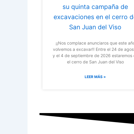
su quinta campaña de
excavaciones en el cerro d
San Juan del Viso
¡¡Nos complace anunciaros que este añ
volvemos a excavar!! Entre el 24 de agos
y el 4 de septiembre de 2026 estaremos 
el cerro de San Juan del Viso
LEER MÁS »