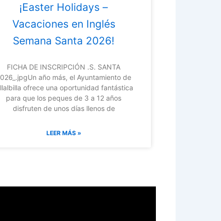
¡Easter Holidays –
Vacaciones en Inglés
Semana Santa 2026!
FICHA DE INSCRIPCIÓN .S. SANTA
026_.jpgUn año más, el Ayuntamiento de
illalbilla ofrece una oportunidad fantástica
para que los peques de 3 a 12 años
disfruten de unos días llenos de
LEER MÁS »