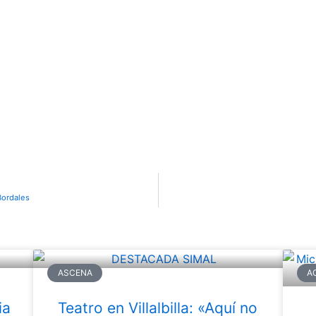
Bordales
ASCENA
A
ia
Teatro en Villalbilla: «Aquí no