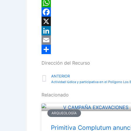
WhatsApp
Facebook
X
LinkedIn
Email
Compartir
Dirección del Recurso
Prev
ANTERIOR
Actividad lúdica y participativa en el Polígono Los 
Relacionado
ARQUEOLOGÍA
Primitiva Complutum anunc