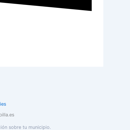
ies
illa.es
ión sobre tu municipio.