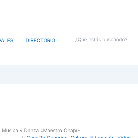
PALES
DIRECTORIO
 de Música y Danza «Maestro Chapí»
CanalTv_Generico
,
Cultura
,
Educación
,
Video