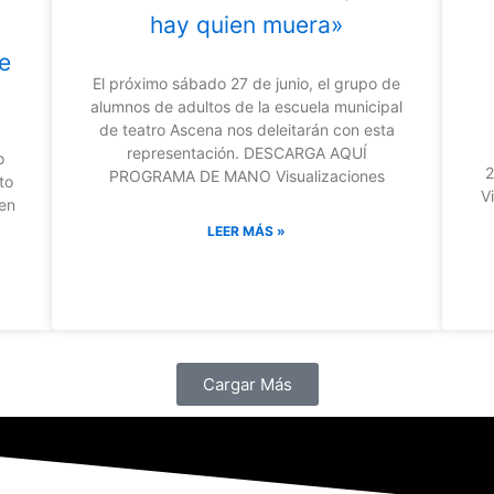
hay quien muera»
e
El próximo sábado 27 de junio, el grupo de
alumnos de adultos de la escuela municipal
de teatro Ascena nos deleitarán con esta
representación. DESCARGA AQUÍ
o
2
PROGRAMA DE MANO Visualizaciones
to
V
en
LEER MÁS »
Cargar Más