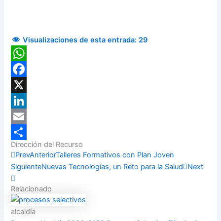
Visualizaciones de esta entrada:
29
WhatsApp
Facebook
X
LinkedIn
Email
Dirección del Recurso
Compartir
Prev
Anterior
Talleres Formativos con Plan Joven
Siguiente
Nuevas Tecnologías, un Reto para la Salud
Next
Relacionado
alcaldía