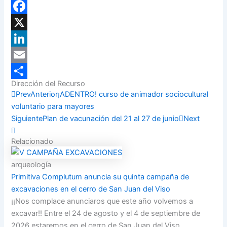
WhatsApp
Facebook
X
LinkedIn
Email
Dirección del Recurso
Compartir
Prev
Anterior
¡ADENTRO! curso de animador sociocultural
voluntario para mayores
Siguiente
Plan de vacunación del 21 al 27 de junio
Next
Relacionado
arqueología
Primitiva Complutum anuncia su quinta campaña de
excavaciones en el cerro de San Juan del Viso
¡¡Nos complace anunciaros que este año volvemos a
excavar!! Entre el 24 de agosto y el 4 de septiembre de
2026 estaremos en el cerro de San Juan del Viso