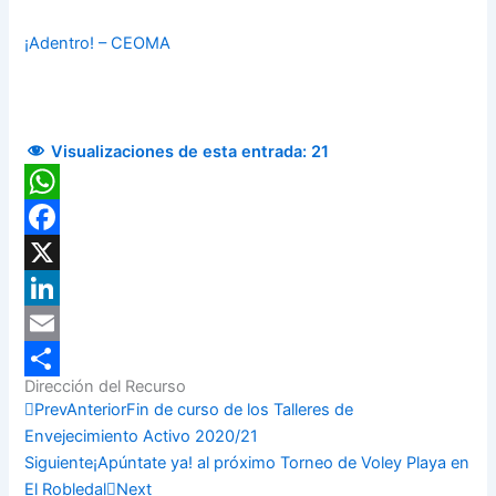
¡Adentro! – CEOMA
Visualizaciones de esta entrada:
21
WhatsApp
Facebook
X
LinkedIn
Email
Dirección del Recurso
Compartir
Prev
Anterior
Fin de curso de los Talleres de
Envejecimiento Activo 2020/21
Siguiente
¡Apúntate ya! al próximo Torneo de Voley Playa en
El Robledal
Next