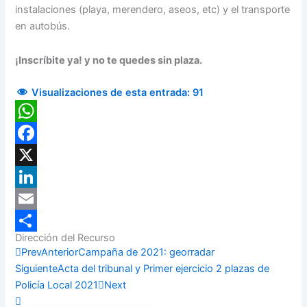
instalaciones (playa, merendero, aseos, etc) y el transporte
en autobús.
¡Inscríbite ya! y no te quedes sin plaza.
Visualizaciones de esta entrada:
91
WhatsApp
Facebook
X
LinkedIn
Email
Dirección del Recurso
Compartir
Prev
Anterior
Campaña de 2021: georradar
Siguiente
Acta del tribunal y Primer ejercicio 2 plazas de
Policía Local 2021
Next