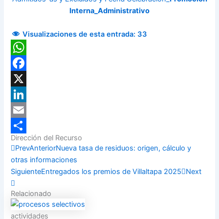
Interna_Administrativo
Visualizaciones de esta entrada:
33
WhatsApp
Facebook
X
LinkedIn
Email
Dirección del Recurso
Compartir
Prev
Anterior
Nueva tasa de residuos: origen, cálculo y
otras informaciones
Siguiente
Entregados los premios de Villaltapa 2025
Next
Relacionado
actividades