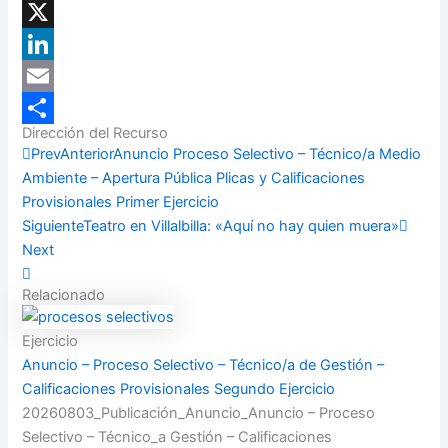
Facebook
X
LinkedIn
Email
Dirección del Recurso
Compartir
Prev
Anterior
Anuncio Proceso Selectivo – Técnico/a Medio
Ambiente – Apertura Pública Plicas y Calificaciones
Provisionales Primer Ejercicio
Siguiente
Teatro en Villalbilla: «Aquí no hay quien muera»
Next
Relacionado
Ejercicio
Anuncio – Proceso Selectivo – Técnico/a de Gestión –
Calificaciones Provisionales Segundo Ejercicio
20260803_Publicación_Anuncio_Anuncio – Proceso
Selectivo – Técnico_a Gestión – Calificaciones