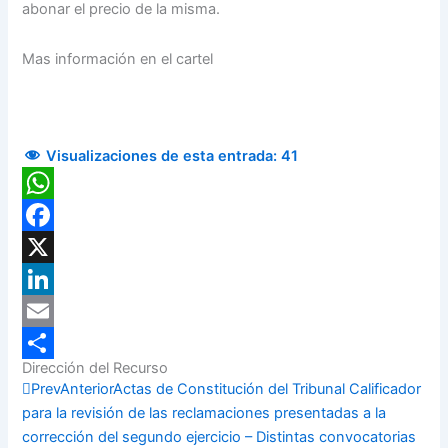
abonar el precio de la misma.
Mas información en el cartel
Visualizaciones de esta entrada:
41
WhatsApp
Facebook
X
LinkedIn
Email
Dirección del Recurso
Compartir
Prev
Anterior
Actas de Constitución del Tribunal Calificador
para la revisión de las reclamaciones presentadas a la
corrección del segundo ejercicio – Distintas convocatorias