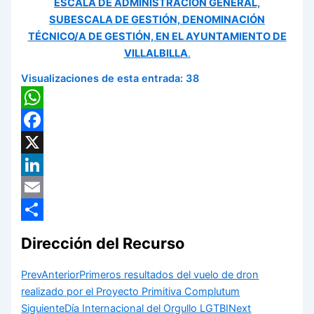
ESCALA DE ADMINISTRACIÓN GENERAL,
SUBESCALA DE GESTIÓN, DENOMINACIÓN
TÉCNICO/A DE GESTIÓN, EN EL AYUNTAMIENTO DE
VILLALBILLA
.
Visualizaciones de esta entrada:
38
WhatsApp
Facebook
X
LinkedIn
Email
Compartir
Dirección del Recurso
Prev
Anterior
Primeros resultados del vuelo de dron
realizado por el Proyecto Primitiva Complutum
Siguiente
Día Internacional del Orgullo LGTBI
Next