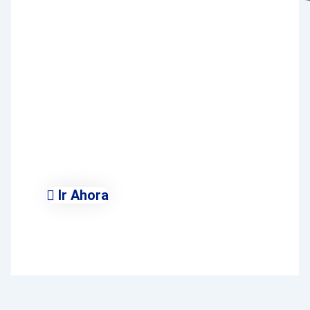
Ayuntamiento de
Villalbilla
Conoce Todas Las Áreas
Municipales
Ir Ahora