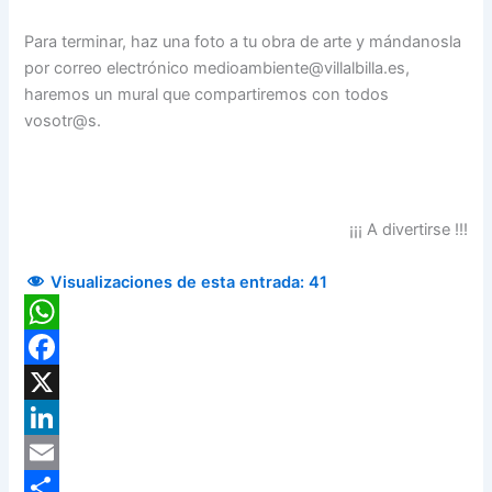
Para terminar, haz una foto a tu obra de arte y mándanosla
por correo electrónico medioambiente@villalbilla.es,
haremos un mural que compartiremos con todos
vosotr@s.
¡¡¡ A divertirse !!!
Visualizaciones de esta entrada:
41
WhatsApp
Facebook
X
LinkedIn
Email