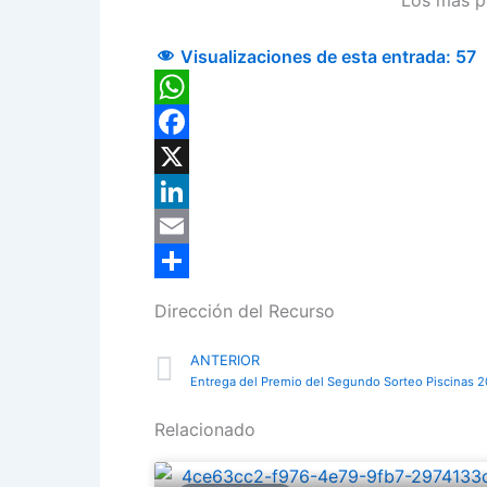
Visualizaciones de esta entrada:
57
WhatsApp
Facebook
X
LinkedIn
Email
Compartir
Dirección del Recurso
Prev
ANTERIOR
Entrega del Premio del Segundo Sorteo Piscinas 2
Relacionado