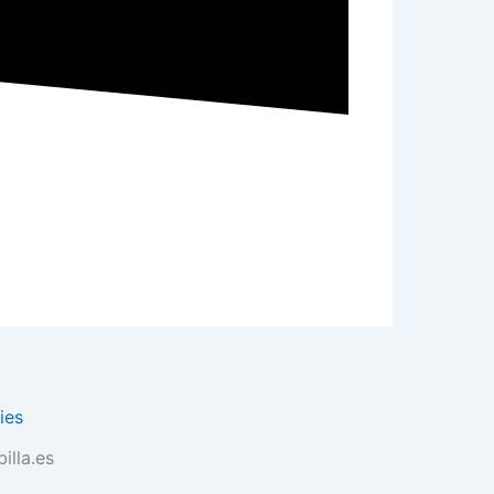
ies
illa.es