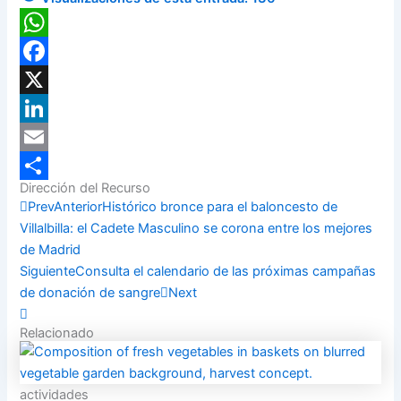
WhatsApp
Facebook
X
LinkedIn
Email
Dirección del Recurso
Compartir
Prev
Anterior
Histórico bronce para el baloncesto de
Villalbilla: el Cadete Masculino se corona entre los mejores
de Madrid
Siguiente
Consulta el calendario de las próximas campañas
de donación de sangre
Next
Relacionado
actividades