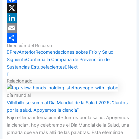
Facebook
X
LinkedIn
Email
Dirección del Recurso
Compartir
Prev
Anterior
Recomendaciones sobre Frío y Salud
Siguiente
Continúa la Campaña de Prevención de
Sustancias Estupefacientes
Next
Relacionado
día mundial
Villalbilla se suma al Día Mundial de la Salud 2026: “Juntos
por la salud. Apoyemos la ciencia”
Bajo el lema internacional «Juntos por la salud. Apoyemos
la ciencia», hoy celebramos el Día Mundial de la Salud, una
jornada que va más allá de las palabras. Esta efeméride