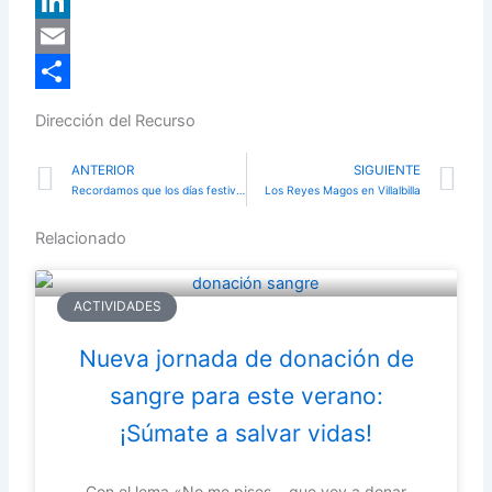
X
LinkedIn
Email
Compartir
Dirección del Recurso
Prev
N
ANTERIOR
SIGUIENTE
Recordamos que los días festivos, NO HAY SERVICIO DE RECOGIDA DE PODAS (7 y 8 de diciembre)
Los Reyes Magos en Villalbilla
Relacionado
ACTIVIDADES
Nueva jornada de donación de
sangre para este verano:
¡Súmate a salvar vidas!
Con el lema «No me pises… que voy a donar