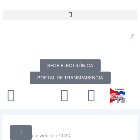
Ir
al
Menu
contenido
SEDE ELECTRÓNICA
PORTAL DE TRANSPARENCIA
Facebook
X-
Youtube
Instag
twitter