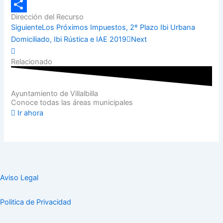
Email
Dirección del Recurso
Compartir
Siguiente
Los Próximos Impuestos, 2º Plazo Ibi Urbana
Domiciliado, Ibi Rústica e IAE 2019
Next
Relacionado
Ayuntamiento de Villalbilla
Conoce todas las áreas municipales
Ir ahora
Aviso Legal
Politica de Privacidad