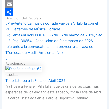
LinkedIn
Email
Dirección del Recurso
Compartir
Prev
Anterior
La música cofrade vuelve a Villalbilla con el
VIII Certamen de Música Cofrade
Siguiente
Anuncio BOE Nº 66 de 16 de marzo de 2026, Sec.
II.B. Pág. 39854 – Resolución de 9 de marzo de 2026
referente a la convocatoria para proveer una plaza de
Técnico/a de Medio Ambiente
Next
Relacionado
casetas
Todo listo para la Feria de Abril 2026
¡Ya huele a Feria en Villalbilla! Vuelve una de las citas más
esperadas del calendario este sábado, 25: la Feria de Abril.
La carpa, instalada en el Parque Deportivo Camino