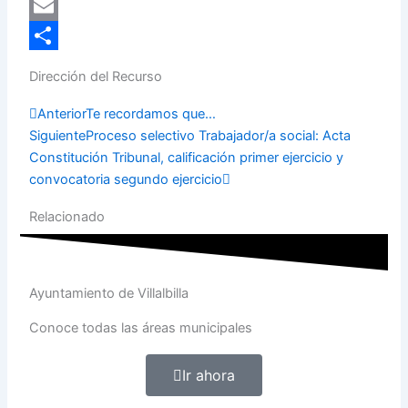
LinkedIn
Email
Compartir
Dirección del Recurso
Prev
Next
Anterior
Te recordamos que…
Siguiente
Proceso selectivo Trabajador/a social: Acta
Constitución Tribunal, calificación primer ejercicio y
convocatoria segundo ejercicio
Relacionado
Ayuntamiento de Villalbilla
Conoce todas las áreas municipales
Ir ahora