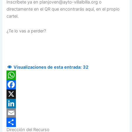
Inscríbete ya en planjoven@ayto-villalbilla.org o
directamente en el QR que encontrarás aquí, en el propio
cartel.
¿Te lo vas a perder?
Visualizaciones de esta entrada:
32
WhatsApp
Facebook
X
LinkedIn
Email
Dirección del Recurso
Compartir