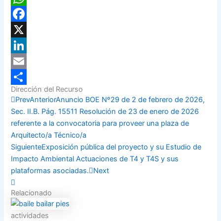
WhatsApp
Facebook
X
LinkedIn
Email
Dirección del Recurso
Compartir
Prev
Anterior
Anuncio BOE Nº29 de 2 de febrero de 2026,
Sec. II.B. Pág. 15511 Resolución de 23 de enero de 2026
referente a la convocatoria para proveer una plaza de
Arquitecto/a Técnico/a
Siguiente
Exposición pública del proyecto y su Estudio de
Impacto Ambiental Actuaciones de T4 y T4S y sus
plataformas asociadas.
Next
Relacionado
actividades