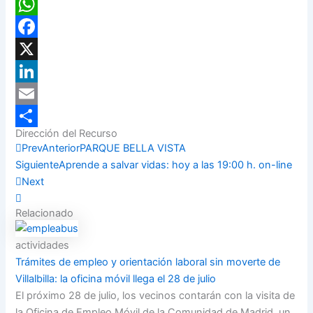
WhatsApp
Facebook
X
LinkedIn
Email
Dirección del Recurso
Compartir
Prev
Anterior
PARQUE BELLA VISTA
Siguiente
Aprende a salvar vidas: hoy a las 19:00 h. on-line
Next
Relacionado
actividades
Trámites de empleo y orientación laboral sin moverte de
Villalbilla: la oficina móvil llega el 28 de julio
El próximo 28 de julio, los vecinos contarán con la visita de
la Oficina de Empleo Móvil de la Comunidad de Madrid, un