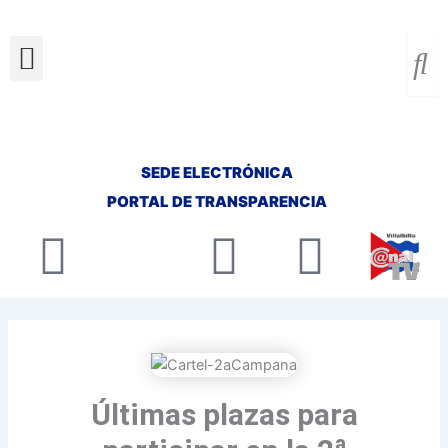
Ir
al
Menu
contenido
SEDE ELECTRÓNICA
PORTAL DE TRANSPARENCIA
Facebook
X-
Youtube
Insta
twitter
Últimas plazas para