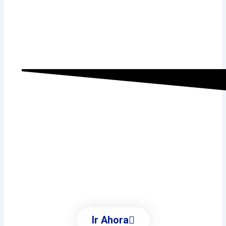
Ayuntamiento de
Villalbilla
Conoce Todas Las Áreas
Municipales
Ir Ahora