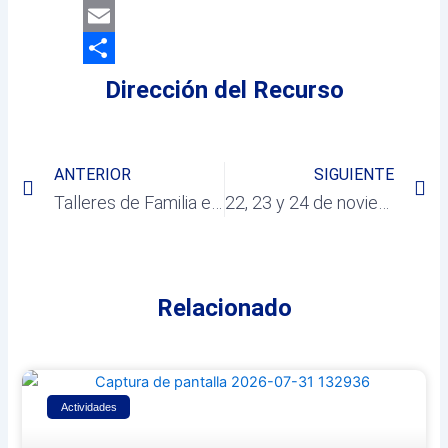
LinkedIn
Email
Compartir
Dirección del Recurso
Prev
Ne
ANTERIOR
SIGUIENTE
Talleres de Familia en la Escuela «Mariam Suárez» de Comunidad de Madrid
22, 23 y 24 de noviembre, IX Edición de la Fiesta de la Cerveza
Relacionado
Actividades