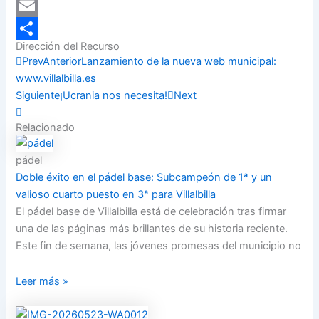
LinkedIn
Email
Dirección del Recurso
Compartir
Prev
Anterior
Lanzamiento de la nueva web municipal:
www.villalbilla.es
Siguiente
¡Ucrania nos necesita!
Next
Relacionado
pádel
Doble éxito en el pádel base: Subcampeón de 1ª y un
valioso cuarto puesto en 3ª para Villalbilla
El pádel base de Villalbilla está de celebración tras firmar
una de las páginas más brillantes de su historia reciente.
Este fin de semana, las jóvenes promesas del municipio no
Leer más »