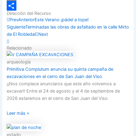
Email
Dirección del Recurso
Compartir
Prev
Anterior
Este Verano ¡pádel a tope!
Siguiente
Terminadas las obras de asfaltado en la calle Mirto
de El Robledal
Next
Relacionado
arqueología
Primitiva Complutum anuncia su quinta campaña de
excavaciones en el cerro de San Juan del Viso
¡¡Nos complace anunciaros que este año volvemos a
excavar!! Entre el 24 de agosto y el 4 de septiembre de
2026 estaremos en el cerro de San Juan del Viso
Leer más »
estado