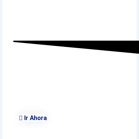
Ayuntamiento de
Villalbilla
Conoce Todas Las Áreas
Municipales
Ir Ahora