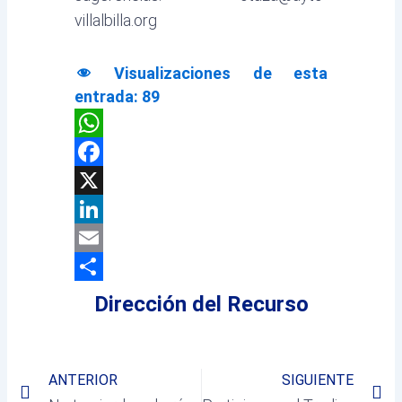
villalbilla.org
Visualizaciones de esta
entrada:
89
WhatsApp
Facebook
X
LinkedIn
Email
Compartir
Dirección del Recurso
Prev
Ne
ANTERIOR
SIGUIENTE