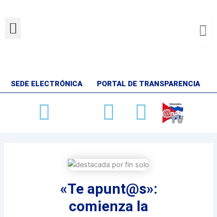
Ir
al
Menu
contenido
SEDE ELECTRÓNICA
PORTAL DE TRANSPARENCIA
Facebook
X-
Youtube
Instag
twitter
«Te apunt@s»:
comienza la