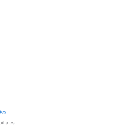
ies
illa.es