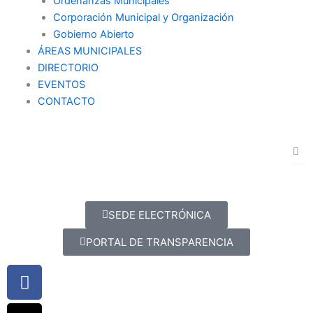
Ordenanzas Municipales
Corporación Municipal y Organización
Gobierno Abierto
ÁREAS MUNICIPALES
DIRECTORIO
EVENTOS
CONTACTO
SEDE ELECTRÓNICA
PORTAL DE TRANSPARENCIA
Facebook
X-
Youtube
Instagram
twitter