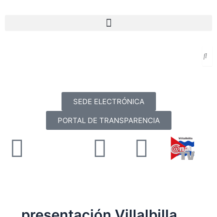
Ir
al
Menu
contenido
SEDE ELECTRÓNICA
PORTAL DE TRANSPARENCIA
Facebook
X-
Youtube
Instag
twitter
presentación Villalbilla