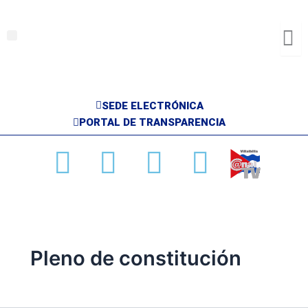
Ir
al
Menu
contenido
SEDE ELECTRÓNICA
PORTAL DE TRANSPARENCIA
Facebook
X-
Youtube
Instag
twitter
Pleno de constitución